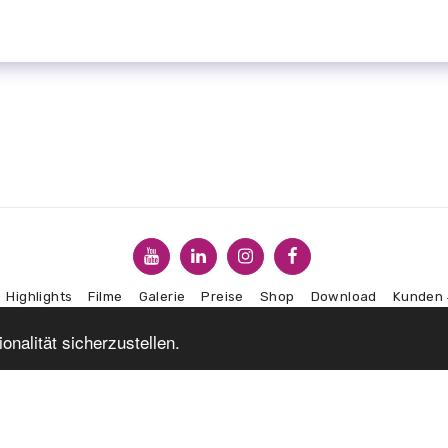
Highlights
Filme
Galerie
Preise
Shop
Download
Kunden
nalität sicherzustellen.
ABONNIEREN
Copyright © 2026 Alle Rechte vorbehalten. -
CDS Profilbauteile
AGBs
|
Datenschutzbestimmungen