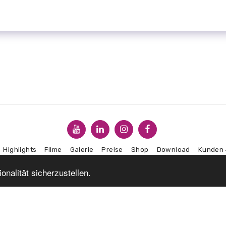
Highlights
Filme
Galerie
Preise
Shop
Download
Kunden
nalität sicherzustellen.
ABONNIEREN
Copyright © 2026 Alle Rechte vorbehalten. -
CDS Profilbauteile
AGBs
|
Datenschutzbestimmungen