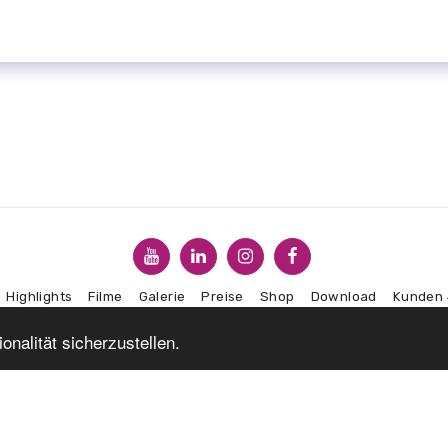
Highlights
Filme
Galerie
Preise
Shop
Download
Kunden
nalität sicherzustellen.
ABONNIEREN
Copyright © 2026 Alle Rechte vorbehalten. -
CDS Profilbauteile
AGBs
|
Datenschutzbestimmungen