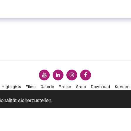
Highlights
Filme
Galerie
Preise
Shop
Download
Kunden
nalität sicherzustellen.
ABONNIEREN
Copyright © 2026 Alle Rechte vorbehalten. -
CDS Profilbauteile
AGBs
|
Datenschutzbestimmungen